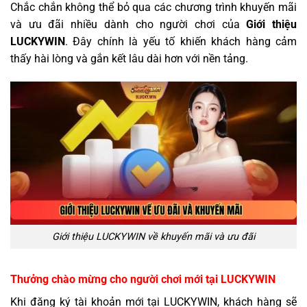
Chắc chắn không thể bỏ qua các chương trình khuyến mãi
và ưu đãi nhiều dành cho người chơi của
Giới thiệu
LUCKYWIN
. Đây chính là yếu tố khiến khách hàng cảm
thấy hài lòng và gắn kết lâu dài hơn với nền tảng.
Giới thiệu LUCKYWIN về khuyến mãi và ưu đãi
Thưởng chào mừng cho người chơi mới tại LUCKYWIN
Khi đăng ký tài khoản mới tại LUCKYWIN, khách hàng sẽ