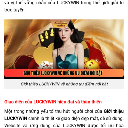
và vị thế vững chắc của LUCKYWIN trong thế giới giải trí
trực tuyến.
Giới thiệu LUCKYWIN về những ưu điểm nổi bật
Giao diện của LUCKYWIN hiện đại và thân thiện
Một trong những yếu tố thu hút người chơi của
Giới thiệu
LUCKYWIN
chính là thiết kế giao diện đẹp mắt, dễ sử dụng.
Website và ứng dụng của LUCKYWIN được tối ưu hóa