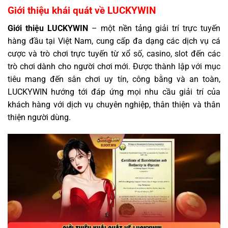
Giới thiệu khái quát về LUCKYWIN
Giới thiệu LUCKYWIN
– một nền tảng giải trí trực tuyến
hàng đầu tại Việt Nam, cung cấp đa dạng các dịch vụ cá
cược và trò chơi trực tuyến từ xổ số, casino, slot đến các
trò chơi dành cho người chơi mới. Được thành lập với mục
tiêu mang đến sân chơi uy tín, công bằng và an toàn,
LUCKYWIN hướng tới đáp ứng mọi nhu cầu giải trí của
khách hàng với dịch vụ chuyên nghiệp, thân thiện và thân
thiện người dùng.