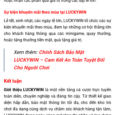
hoặc nhận các phần quà giá trị trong các dịp lễ lớn.
Sự kiện khuyến mãi theo mùa tại LUCKYWIN
Lễ tết, sinh nhật, các ngày lễ lớn, LUCKYWIN tổ chức các sự
kiện khuyến mãi theo mùa, đem lại những cơ hội thắng lớn
cho khách hàng thông qua các minigame, quay thưởng,
hoặc tặng thưởng tiền mặt, quà tặng giá trị.
Xem thêm:
Chính Sách Bảo Mật
LUCKYWIN – Cam Kết An Toàn Tuyệt Đối
Cho Người Chơi
Kết luận
Giới thiệu LUCKYWIN
là một nền tảng cá cược trực tuyến
toàn diện, chuyên nghiệp và đáng tin cậy. Từ thiết kế giao
diện hấp dẫn, bảo mật thông tin tối đa, cho đến kho trò
chơi đa dạng cùng dịch vụ chăm sóc khách hàng tận tâm,